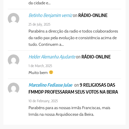
PAX NOTICIAS EDIÇÃO 28 DE
da cidade e…
JUNHO DE 2026
on
RÁDIO-ONLINE
Betinho Benjamim verniz
PORTUGUÊS
25 de July, 2025
Parabéns a direcção da radio e todos colaboradores
da radio pax pela evolução e consistência acima de
tudo. Continuem a…
on
RÁDIO-ONLINE
Helder Alemanha Ajudante
1 de March, 2025
Muito bem
on
9 RELIGIOSAS DAS
Marcelino Fediasse Julae
FMMDP PROFESSARAM SEUS VOTOS NA BEIRA
10 de February, 2025
Parabéns para as nossas irmãs Franciscas, mais
Irmãs na nossa Arquidiocese da Beira.