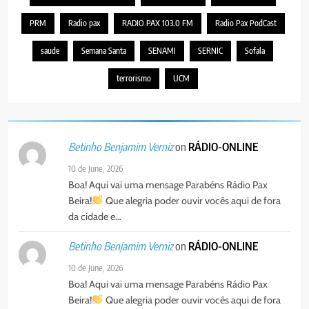
PRM
Radio pax
RADIO PAX 103.0 FM
Radio Pax PodCast
5
Agentes de Pastoral bíblica no
saude
Semana Santa
SENAMI
SERNIC
Sofala
encontro de revitalização na
Diocese de Chimoio
PORTUGUÊS
RELIGIOSA
terrorismo
UCM
6
“Um movimento eclesial sem
on
RÁDIO-ONLINE
Betinho Benjamim Verniz
Cristo como centro é uma simples
organização humana” – defende o
PORTUGUÊS
RELIGIOSA
10 de June, 2026
Padre Mubango
Boa! Aqui vai uma mensage Parabéns Rádio Pax
Beira!
Que alegria poder ouvir vocês aqui de fora
7
da cidade e…
MERCADO DE INHAMÍZUA:
MUNICÍPIO DIZ QUE
on
RÁDIO-ONLINE
Betinho Benjamim Verniz
TRANSFERÊNCIA DOS
PORTUGUÊS
SOCIEDADE
10 de June, 2026
VENDEDORES FOI ACEITE, MAS
Boa! Aqui vai uma mensage Parabéns Rádio Pax
SURGIRAM RESISTÊNCIAS PELO
8
Beira!
Que alegria poder ouvir vocês aqui de fora
CAMINHO