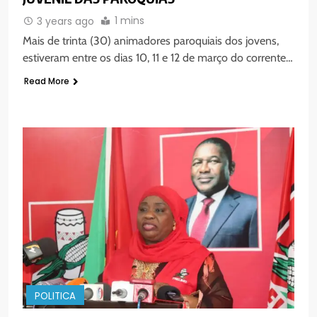
1 mins
3 years ago
Mais de trinta (30) animadores paroquiais dos jovens,
estiveram entre os dias 10, 11 e 12 de março do corrente…
Read More
5
Agentes de Pastoral bíblica no
encontro de revitalização na
Diocese de Chimoio
PORTUGUÊS
RELIGIOSA
6
“Um movimento eclesial sem
Cristo como centro é uma simples
organização humana” – defende o
PORTUGUÊS
RELIGIOSA
Padre Mubango
POLITICA
7