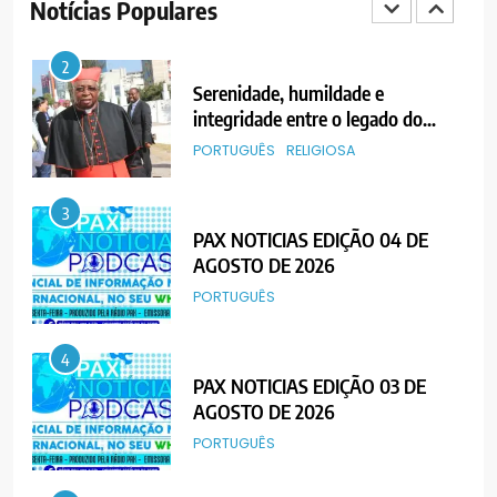
Notícias Populares
PORTUGUÊS
RELIGIOSA
3
PAX NOTICIAS EDIÇÃO 04 DE
AGOSTO DE 2026
PORTUGUÊS
4
PAX NOTICIAS EDIÇÃO 03 DE
AGOSTO DE 2026
PORTUGUÊS
5
Agentes de Pastoral bíblica no
encontro de revitalização na
Diocese de Chimoio
PORTUGUÊS
RELIGIOSA