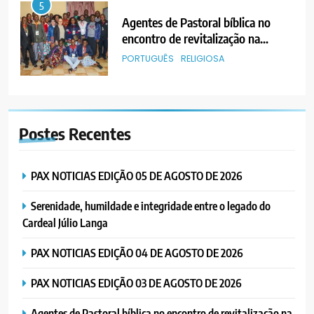
6
“Um movimento eclesial sem
Cristo como centro é uma simples
organização humana” – defende o
PORTUGUÊS
RELIGIOSA
Padre Mubango
7
MERCADO DE INHAMÍZUA:
Postes
Recentes
MUNICÍPIO DIZ QUE
TRANSFERÊNCIA DOS
PORTUGUÊS
SOCIEDADE
VENDEDORES FOI ACEITE, MAS
PAX NOTICIAS EDIÇÃO 05 DE AGOSTO DE 2026
SURGIRAM RESISTÊNCIAS PELO
8
CAMINHO
Serenidade, humildade e integridade entre o legado do
PAX NOTICIAS EDIÇÃO 28 DE
Cardeal Júlio Langa
JUNHO DE 2026
PORTUGUÊS
PAX NOTICIAS EDIÇÃO 04 DE AGOSTO DE 2026
PAX NOTICIAS EDIÇÃO 03 DE AGOSTO DE 2026
1
PAX NOTICIAS EDIÇÃO 05 DE
Agentes de Pastoral bíblica no encontro de revitalização na