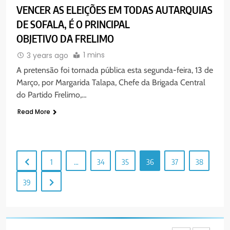
MERCADO DE INHAMÍZUA:
VENCER AS ELEIÇÕES EM TODAS AUTARQUIAS
MUNICÍPIO DIZ QUE
DE SOFALA, É O PRINCIPAL
TRANSFERÊNCIA DOS
PORTUGUÊS
SOCIEDADE
VENDEDORES FOI ACEITE, MAS
OBJETIVO DA FRELIMO
SURGIRAM RESISTÊNCIAS PELO
1 mins
3 years ago
8
CAMINHO
PAX NOTICIAS EDIÇÃO 28 DE
A pretensão foi tornada pública esta segunda-feira, 13 de
JUNHO DE 2026
Março, por Margarida Talapa, Chefe da Brigada Central
do Partido Frelimo,…
PORTUGUÊS
Read More
1
PAX NOTICIAS EDIÇÃO 05 DE
AGOSTO DE 2026
1
…
34
35
36
37
38
PORTUGUÊS
39
2
Serenidade, humildade e
integridade entre o legado do
Cardeal Júlio Langa